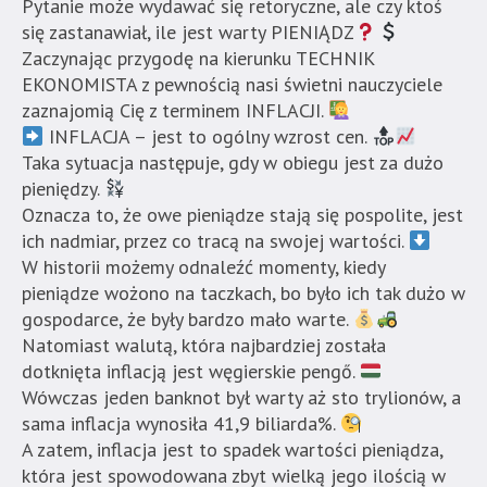
Pytanie może wydawać się retoryczne, ale czy ktoś
się zastanawiał, ile jest warty PIENIĄDZ
Zaczynając przygodę na kierunku TECHNIK
EKONOMISTA z pewnością nasi świetni nauczyciele
zaznajomią Cię z terminem INFLACJI.
INFLACJA – jest to ogólny wzrost cen.
Taka sytuacja następuje, gdy w obiegu jest za dużo
pieniędzy.
Oznacza to, że owe pieniądze stają się pospolite, jest
ich nadmiar, przez co tracą na swojej wartości.
W historii możemy odnaleźć momenty, kiedy
pieniądze wożono na taczkach, bo było ich tak dużo w
gospodarce, że były bardzo mało warte.
Natomiast walutą, która najbardziej została
dotknięta inflacją jest węgierskie pengő.
Wówczas jeden banknot był warty aż sto trylionów, a
sama inflacja wynosiła 41,9 biliarda%.
A zatem, inflacja jest to spadek wartości pieniądza,
która jest spowodowana zbyt wielką jego ilością w