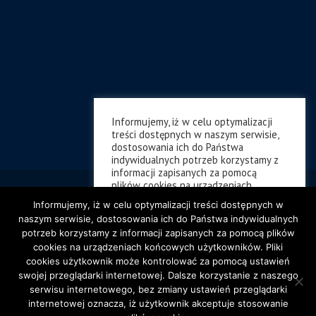
Informujemy, iż w celu optymalizacji
treści dostępnych w naszym serwisie,
dostosowania ich do Państwa
indywidualnych potrzeb korzystamy z
informacji zapisanych za pomocą
plików cookies na urządzeniach
końcowych użytkowników. Pliki cookies
Informujemy, iż w celu optymalizacji treści dostępnych w
użytkownik może kontrolować za
naszym serwisie, dostosowania ich do Państwa indywidualnych
pomocą ustawień swojej przeglądarki
potrzeb korzystamy z informacji zapisanych za pomocą plików
internetowej. Dalsze korzystanie z
cookies na urządzeniach końcowych użytkowników. Pliki
naszego serwisu internetowego, bez
zmiany ustawień przeglądarki
cookies użytkownik może kontrolować za pomocą ustawień
internetowej oznacza, iż użytkownik
swojej przeglądarki internetowej. Dalsze korzystanie z naszego
akceptuje stosowanie plików cookies
serwisu internetowego, bez zmiany ustawień przeglądarki
internetowej oznacza, iż użytkownik akceptuje stosowanie
Ustawienia ciasteczek