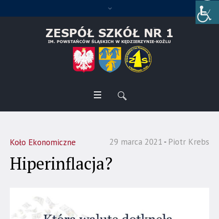
29 marca 2021
Piotr Krebs
Koło Ekonomiczne
Hiperinflacja?