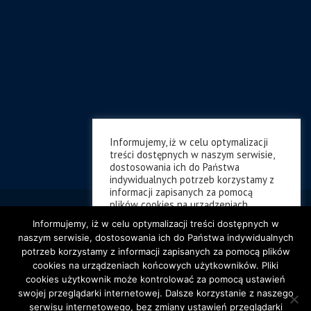
Informujemy, iż w celu optymalizacji
treści dostępnych w naszym serwisie,
dostosowania ich do Państwa
indywidualnych potrzeb korzystamy z
informacji zapisanych za pomocą
plików cookies na urządzeniach
końcowych użytkowników. Pliki cookies
Informujemy, iż w celu optymalizacji treści dostępnych w
użytkownik może kontrolować za
naszym serwisie, dostosowania ich do Państwa indywidualnych
pomocą ustawień swojej przeglądarki
potrzeb korzystamy z informacji zapisanych za pomocą plików
internetowej. Dalsze korzystanie z
cookies na urządzeniach końcowych użytkowników. Pliki
naszego serwisu internetowego, bez
zmiany ustawień przeglądarki
cookies użytkownik może kontrolować za pomocą ustawień
internetowej oznacza, iż użytkownik
swojej przeglądarki internetowej. Dalsze korzystanie z naszego
akceptuje stosowanie plików cookies
serwisu internetowego, bez zmiany ustawień przeglądarki