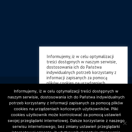
Informujemy, iż w celu optymalizacji
treści dostępnych w naszym serwisie,
dostosowania ich do Państwa
indywidualnych potrzeb korzystamy z
informacji zapisanych za pomocą
plików cookies na urządzeniach
końcowych użytkowników. Pliki cookies
Informujemy, iż w celu optymalizacji treści dostępnych w
użytkownik może kontrolować za
naszym serwisie, dostosowania ich do Państwa indywidualnych
pomocą ustawień swojej przeglądarki
potrzeb korzystamy z informacji zapisanych za pomocą plików
internetowej. Dalsze korzystanie z
cookies na urządzeniach końcowych użytkowników. Pliki
naszego serwisu internetowego, bez
zmiany ustawień przeglądarki
cookies użytkownik może kontrolować za pomocą ustawień
internetowej oznacza, iż użytkownik
swojej przeglądarki internetowej. Dalsze korzystanie z naszego
akceptuje stosowanie plików cookies
serwisu internetowego, bez zmiany ustawień przeglądarki