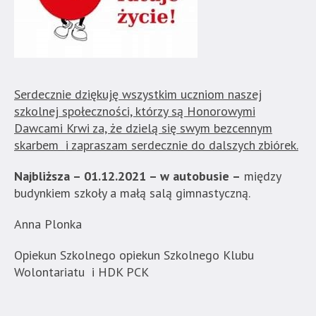
Serdecznie dziękuj
ę ws
zystkim uczniom naszej
szkolnej społeczności, którzy są Honorowymi
Dawcami Krwi za, że dzielą się swym bezcennym
skarbem
i z
apraszam serdecznie do dalszych zbiórek.
Najbliższa – 01.12.2021 – w autobusie –
między
budynkiem szkoły a małą salą gimnastyczną.
Anna Plonka
Opiekun Szkolnego opiekun Szkolnego Klubu
Wolontariatu i HDK PCK