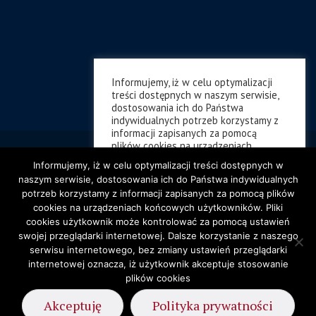
Informujemy, iż w celu optymalizacji
treści dostępnych w naszym serwisie,
dostosowania ich do Państwa
indywidualnych potrzeb korzystamy z
informacji zapisanych za pomocą
plików cookies na urządzeniach
końcowych użytkowników. Pliki cookies
Informujemy, iż w celu optymalizacji treści dostępnych w
użytkownik może kontrolować za
naszym serwisie, dostosowania ich do Państwa indywidualnych
pomocą ustawień swojej przeglądarki
potrzeb korzystamy z informacji zapisanych za pomocą plików
internetowej. Dalsze korzystanie z
cookies na urządzeniach końcowych użytkowników. Pliki
naszego serwisu internetowego, bez
zmiany ustawień przeglądarki
cookies użytkownik może kontrolować za pomocą ustawień
internetowej oznacza, iż użytkownik
swojej przeglądarki internetowej. Dalsze korzystanie z naszego
akceptuje stosowanie plików cookies
serwisu internetowego, bez zmiany ustawień przeglądarki
internetowej oznacza, iż użytkownik akceptuje stosowanie
Ustawienia ciasteczek
plików cookies
Akceptuję
Polityka prywatności
/ ZS nr 1 © 2005-2026
Akceptuję
Polityka prywatności