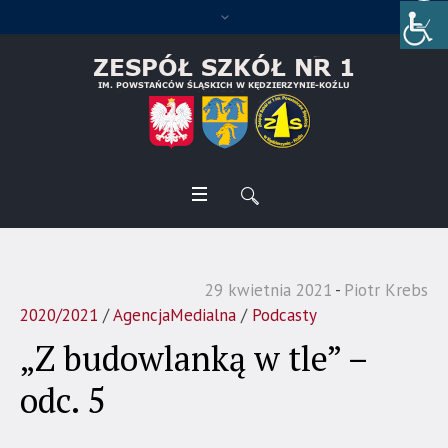
29 kwietnia 2021
Piotr Krebs
2020/2021
/
AgencjaMedialna
/
Podcasty
„Z budowlanką w tle” –
odc. 5