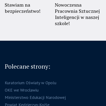
Stawiam na
Nowoczesna
bezpieczeństwo!
Pracownia Sztucznej
Inteligencji w naszej
szkole!
Polecane strony:
Kuratorium Oświaty w Opolu
OKE we Wrocławiu
Ministerstwo Edukacji Narodowej
Powiat Kędzierzyn-Koźle