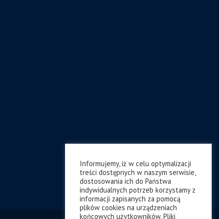
Informujemy, iż w celu optymalizacji
treści dostępnych w naszym serwisie,
dostosowania ich do Państwa
indywidualnych potrzeb korzystamy z
informacji zapisanych za pomocą
plików cookies na urządzeniach
końcowych użytkowników. Pliki