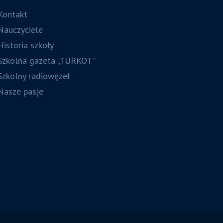
Kontakt
Nauczyciele
Historia szkoły
Szkolna gazeta „TURKOT”
Szkolny radiowęzeł
Nasze pasje