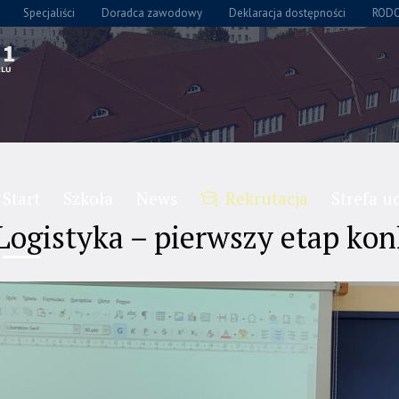
Specjaliści
Doradca zawodowy
Deklaracja dostępności
ROD
Start
Szkoła
News
Rekrutacja
Strefa u
Logistyka – pierwszy etap ko