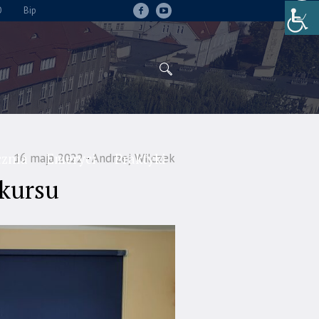
O
Bip
cznia
Emeryci
Praktyki
16 maja 2022
Andrzej Wilczek
nkursu