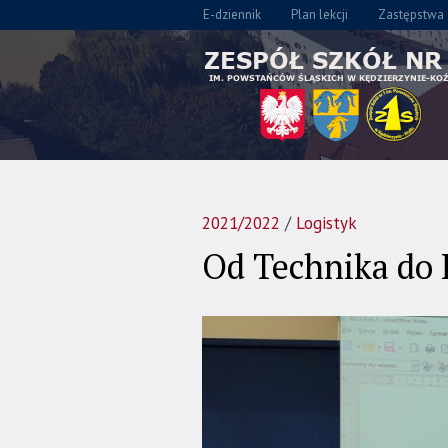
E-dziennik
Plan lekcji
Zastępstwa
2021/2022
/
Logistyk
Od Technika do 