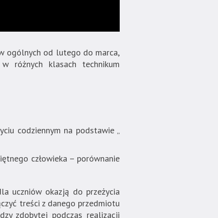
ów ogólnych od lutego do marca,
 w różnych klasach technikum
 życiu codziennym na podstawie „
eciętnego człowieka – porównanie
la uczniów okazją do przeżycia
ączyć treści z danego przedmiotu
zy zdobytej podczas realizacji