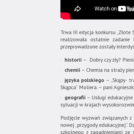
Trwa III edycja konkursu „Złote
realizowała ostatnie zadani
przeprowadzone zostały interdysc
historii
– Dobry czy zły? Pien
chemii
– Chemia na straży pie
języka polskiego
– „Skąpy- tr
Skąpca” Moliera. – pani Agniesz
geografii
– Usługi edukacyjne 
sytuacji w krajach wysokorozwini
Podjęcie wyzwań związanych z 
nowej „przygody edukacyjnej”. D
szkolnego z zagadnieniami ze 