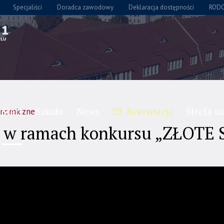
Specjaliści
Doradca zawodowy
Deklaracja dostępności
ROD
Start
Szkoła
News
Rekrutacja
Strefa u
onomiczne
i w ramach konkursu „ZŁOTE