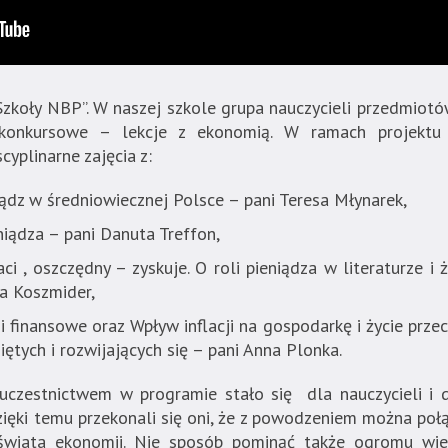
 Szkoły NBP”.
W naszej szkole grupa nauczycieli przedmiot
e konkursowe – lekcje z ekonomią. W ramach projektu
yplinarne zajęcia z:
iądz w średniowiecznej Polsce – pani Teresa Młynarek,
niądza – pani Danuta Treffon,
aci , oszczędny – zyskuje. O roli pieniądza w literaturze i
ka Koszmider,
i finansowe oraz Wpływ inflacji na gospodarkę i życie prz
ętych i rozwijających się – pani Anna Plonka.
uczestnictwem w programie stało się dla nauczycieli i d
zięki temu przekonali się oni, że z powodzeniem można poł
świata ekonomii. Nie sposób pominąć także ogromu wied