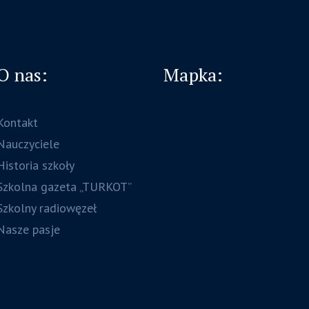
O nas:
Mapka:
Kontakt
Nauczyciele
Historia szkoły
Szkolna gazeta „TURKOT”
Szkolny radiowęzeł
Nasze pasje