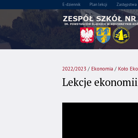
E-dziennik
Plan lekcji
Zastępstwa
2022/2023
/
Ekonomia
/
Koło Ek
Lekcje ekonomi