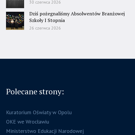
30 czerwca 2026
Dziś pożegnaliśmy Absolwentów Branżowej
Szkoły I Stopnia
26 czerwca 2026
Polecane strony:
Kuratorium Oświaty w Opolu
OKE we Wrocławiu
Ministerstwo Edukacji Narodowej