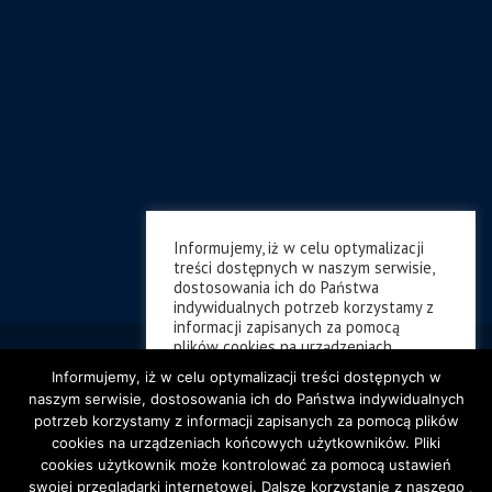
Informujemy, iż w celu optymalizacji
treści dostępnych w naszym serwisie,
dostosowania ich do Państwa
indywidualnych potrzeb korzystamy z
informacji zapisanych za pomocą
plików cookies na urządzeniach
końcowych użytkowników. Pliki cookies
Informujemy, iż w celu optymalizacji treści dostępnych w
użytkownik może kontrolować za
naszym serwisie, dostosowania ich do Państwa indywidualnych
pomocą ustawień swojej przeglądarki
potrzeb korzystamy z informacji zapisanych za pomocą plików
internetowej. Dalsze korzystanie z
cookies na urządzeniach końcowych użytkowników. Pliki
naszego serwisu internetowego, bez
zmiany ustawień przeglądarki
cookies użytkownik może kontrolować za pomocą ustawień
internetowej oznacza, iż użytkownik
swojej przeglądarki internetowej. Dalsze korzystanie z naszego